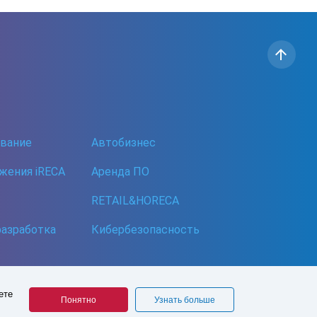
ование
Автобизнес
жения iRECA
Аренда ПО
RETAIL&HORECA
разработка
Кибербезопасность
ете
Понятно
Узнать больше
Сделано в СофтБаланс