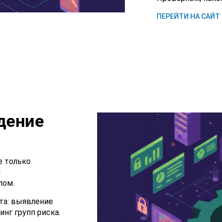
ПЕРЕЙТИ НА САЙТ
дение
е только
я
лом.
та: выявление
нг групп риска.