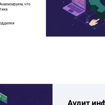
Анализируем, что
тика
одделки
Аудит ин