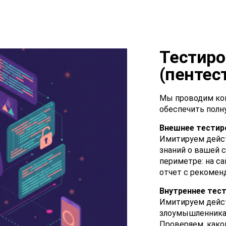
Тестиро
(пентес
Мы проводим ком
обеспечить полн
Внешнее тестиро
Имитируем действ
знаний о вашей 
периметре: на са
отчет с рекомен
Внутреннее тест
Имитируем дейст
злоумышленника,
Проверяем, како