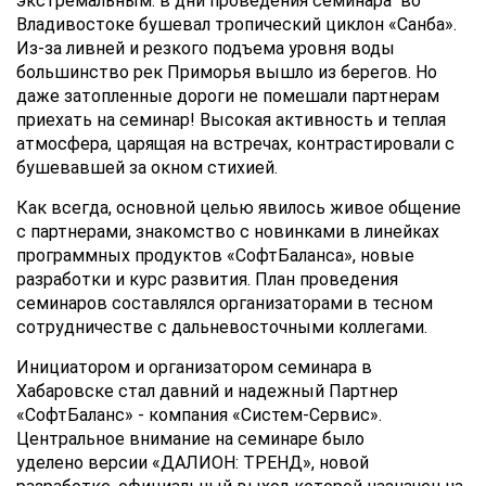
экстремальным: в дни проведения семинара во
Владивостоке бушевал тропический циклон «Санба».
Из-за ливней и резкого подъема уровня воды
большинство рек Приморья вышло из берегов. Но
даже затопленные дороги не помешали партнерам
приехать на семинар! Высокая активность и теплая
атмосфера, царящая на встречах, контрастировали с
бушевавшей за окном стихией.
Как всегда, основной целью явилось живое
общение
с партнерами
, знакомство с новинками в линейках
программных продуктов «СофтБаланса», новые
разработки и курс развития. План проведения
семинаров составлялся организаторами в тесном
сотрудничестве с дальневосточными коллегами.
Инициатором и организатором семинара в
Хабаровске стал давний и надежный Партнер
«СофтБаланс» - компания «Систем-Сервис».
Центральное внимание на семинаре было
уделено версии
«ДАЛИОН: ТРЕНД»
, новой