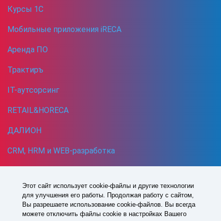
Курсы 1С
Мобильные приложения iRECA
Аренда ПО
Трактиръ
IT-аутсорсинг
RETAIL&HORECA
ДАЛИОН
CRM, HRM и WEB-разработка
Кибербезопасность
Этот сайт использует cookie-файлы и другие технологии
для улучшения его работы. Продолжая работу с сайтом,
1993 -
2026
© Все права защищены
Вы разрешаете использование cookie-файлов. Вы всегда
Политика в отношении обработки персональных данных
можете отключить файлы cookie в настройках Вашего
Согласие на обработку персональных данных