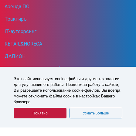
Аренда ПО
Трактиръ
IT-аутсорсинг
RETAIL&HORECA
ДАЛИОН
CRM, HRM и WEB-разработка
Этот сайт использует cookie-файлы и другие технологии
Кибербезопасность
для улучшения его работы. Продолжая работу с сайтом,
Вы разрешаете использование cookie-файлов. Вы всегда
можете отключить файлы cookie в настройках Вашего
1993 -
2026
© Все права защищены
браузера.
Политика в отношении обработки персональных данных
Согласие на обработку персональных данных
Понятно
Узнать больше
СДЕЛАНО В СОФТБАЛАНС