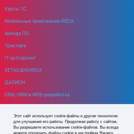
Курсы 1С
Мобильные приложения iRECA
Аренда ПО
Трактиръ
IT-аутсорсинг
RETAIL&HORECA
ДАЛИОН
CRM, HRM и WEB-разработка
Кибербезопасность
Этот сайт использует cookie-файлы и другие технологии
для улучшения его работы. Продолжая работу с сайтом,
1993 -
2026
© Все права защищены
Вы разрешаете использование cookie-файлов. Вы всегда
Политика в отношении обработки персональных данных
можете отключить файлы cookie в настройках Вашего
Согласие на обработку персональных данных