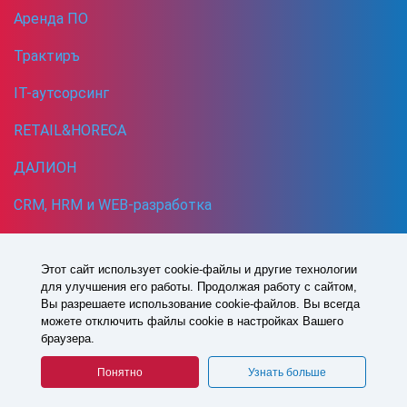
Аренда ПО
Трактиръ
IT-аутсорсинг
RETAIL&HORECA
ДАЛИОН
CRM, HRM и WEB-разработка
Кибербезопасность
Этот сайт использует cookie-файлы и другие технологии
для улучшения его работы. Продолжая работу с сайтом,
1993 -
2026
© Все права защищены
Вы разрешаете использование cookie-файлов. Вы всегда
Политика в отношении обработки персональных данных
можете отключить файлы cookie в настройках Вашего
Согласие на обработку персональных данных
браузера.
СДЕЛАНО В СОФТБАЛАНС
Понятно
Узнать больше