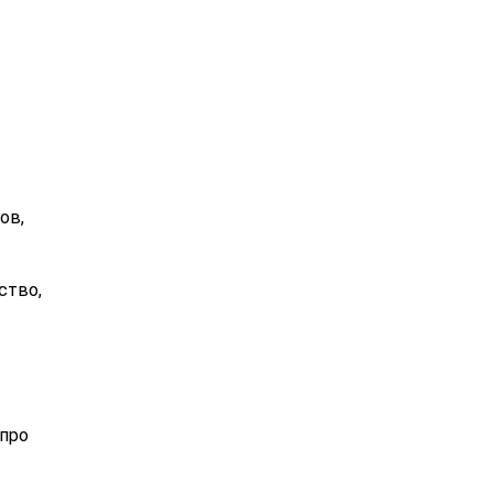
ов,
ство,
 про