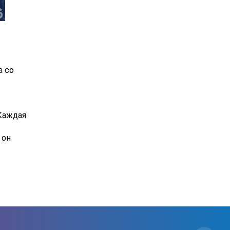
а со
 Каждая
 он