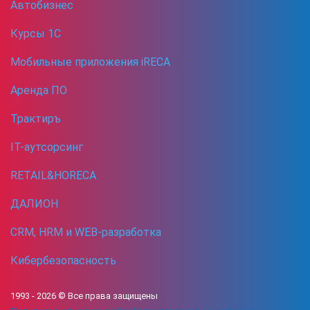
Автобизнес
Курсы 1С
Мобильные приложения iRECA
Аренда ПО
Трактиръ
IT-аутсорсинг
RETAIL&HORECA
ДАЛИОН
CRM, HRM и WEB-разработка
Кибербезопасность
1993 -
2026
© Все права защищены