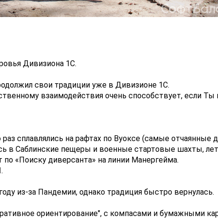
ровья Дивизиона 1С.
родолжил свои традиции уже в Дивизионе 1С.
ественному взаимодействия очень способствует, если Ты
 раз сплавлялись на рафтах по Вуоксе (самые отчаянные 
ись в Саблинские пещеры и военные стартовые шахты, лет
ст по «Поиску диверсанта» на линии Манергейма.
.
 году из-за Пандемии, однако традиция быстро вернулась.
оративное ориентирование", с компасами и бумажными ка