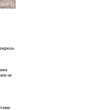
 видишь
даже
али на
ртами.