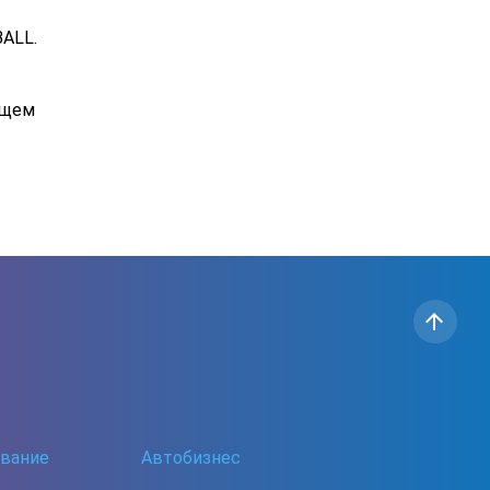
BALL.
ющем
ование
Автобизнес