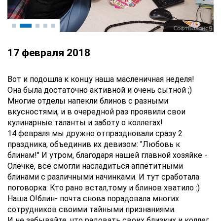
17 февраля 2018
Вот и подошла к концу наша масленичная неделя!
Она была достаточно активной и очень сытной ;)
Многие отделы напекли блинов с разными
вкусностями, и в очередной раз проявили свои
кулинарные таланты и заботу о коллегах!
14 февраля мы дружно отпраздновали сразу 2
праздника, объединив их девизом: "Любовь к
блинам!" И утром, благодаря нашей главной хозяйке -
Олечке, все смогли насладиться аппетитными
блинами с различными начинками. И тут сработала
поговорка: Кто рано встал,тому и блинов хватило :)
Наша О!блин- почта снова порадовала многих
сотрудников своими тайными признаниями.
И не забывайте, что радовать своих близких и коллег,