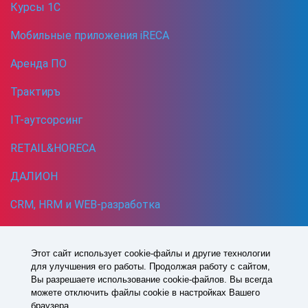
Курсы 1С
Мобильные приложения iRECA
Аренда ПО
Трактиръ
IT-аутсорсинг
RETAIL&HORECA
ДАЛИОН
CRM, HRM и WEB-разработка
Кибербезопасность
Этот сайт использует cookie-файлы и другие технологии
для улучшения его работы. Продолжая работу с сайтом,
1993 -
2026
© Все права защищены
Вы разрешаете использование cookie-файлов. Вы всегда
Политика в отношении обработки персональных данных
можете отключить файлы cookie в настройках Вашего
Согласие на обработку персональных данных
браузера.