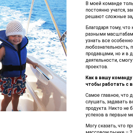
В моей команде тол
постоянно учатся, 
решают сложные зад
Благодаря тому, что
разными масштабами
узнать все особенно
любознательность, 
продавцами, но и в 
деятельности, смогу
проектов.
Как в вашу команду
чтобы работать с 
Самое главное, что 
слушать, задавать 
продукта. Никто не 
успехов в первые м
Могу сказать, что п
массовом рынке – 2 