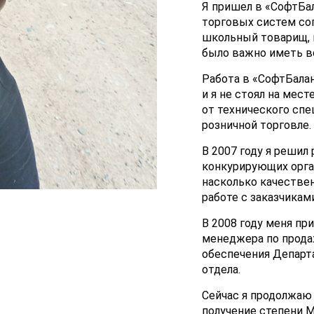
Я пришел в «СофтБал
торговых систем со
школьный товарищ, 
было важно иметь в
Работа в «СофтБала
и я не стоял на мес
от технического спе
розничной торговле.
В 2007 году я решил
конкурирующих орган
насколько качествен
работе с заказчикам
В 2008 году меня пр
менеджера по прода
обеспечения Департа
отдела.
Сейчас я продолжаю
получение степени М