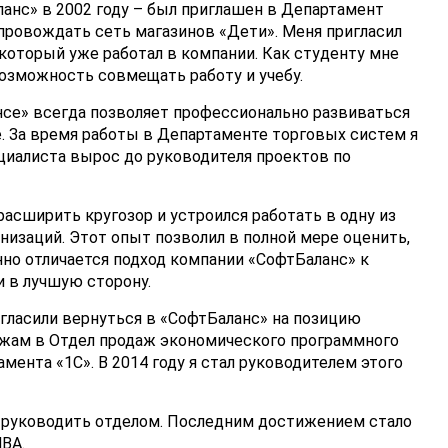
анс» в 2002 году – был приглашен в Департамент
провождать сеть магазинов «Дети». Меня пригласил
который уже работал в компании. Как студенту мне
озможность совмещать работу и учебу.
нсе» всегда позволяет профессионально развиваться
те. За время работы в Департаменте торговых систем я
циалиста вырос до руководителя проектов по
 расширить кругозор и устроился работать в одну из
изаций. Этот опыт позволил в полной мере оценить,
но отличается подход компании «СофтБаланс» к
и в лучшую сторону.
игласили вернуться в «СофтБаланс» на позицию
жам в Отдел продаж экономического программного
мента «1С». В 2014 году я стал руководителем этого
 руководить отделом. Последним достижением стало
ВА.