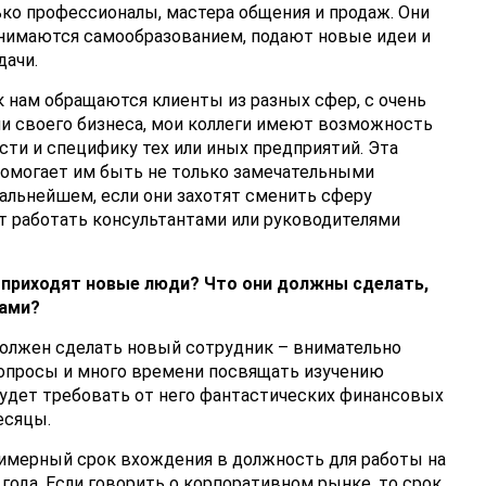
ько профессионалы, мастера общения и продаж. Они
занимаются самообразованием, подают новые идеи и
ачи.
 к нам обращаются клиенты из разных сфер, с очень
 своего бизнеса, мои коллеги имеют возможность
сти и специфику тех или иных предприятий. Эта
помогает им быть не только замечательными
дальнейшем, если они захотят сменить сферу
т работать консультантами или руководителями
 приходят новые люди? Что они должны сделать,
вами?
должен сделать новый сотрудник – внимательно
вопросы и много времени посвящать изучению
будет требовать от него фантастических финансовых
есяцы.
римерный срок вхождения в должность для работы на
года. Если говорить о корпоративном рынке, то срок