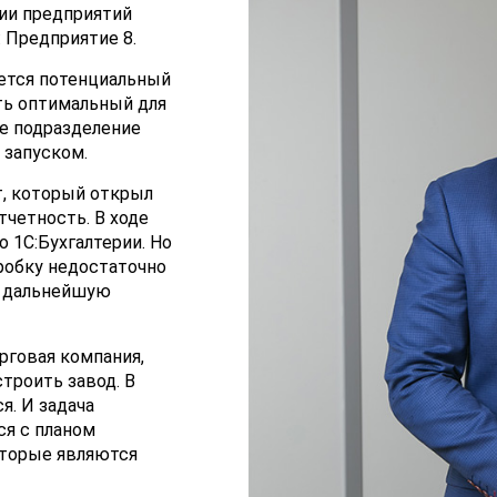
ии предприятий
 Предприятие 8.
ается потенциальный
ть оптимальный для
ое подразделение
 запуском.
т, который открыл
тчетность. В ходе
 1С:Бухгалтерии. Но
оробку недостаточно
ь дальнейшую
рговая компания,
троить завод. В
я. И задача
ся с планом
оторые являются