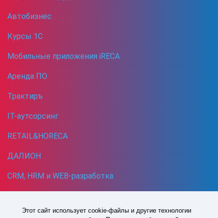
Автобизнес
Курсы 1С
Мобильные приложения iRECA
Аренда ПО
Трактиръ
IT-аутсорсинг
RETAIL&HORECA
ДАЛИОН
CRM, HRM и WEB-разработка
Кибербезопасность
Этот сайт использует cookie-файлы и другие технологии